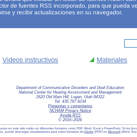
ector de fuentes RSS incorporado, para que pueda ve
rse y recibir actualizaciones en su navegador.
Videos instructivos
Materiales
Department of Communicative Disorders and Deaf Education
National Center for Hearing Assessment and Management
2620 Old Main Hill, Logan, Utah 84322
Tel: 435.797.9234
Preguntas y comentarios
NCHAM Privacy Notice
Ayuda RSS
© 2016–
2026
cursos en este sitio están en diferentes formatos como PDF, Word, Excel y PowerPoint. Si los d
tivo, puede descargar visualizadores para estos formatos de
Adobe
(PDF) en
Microsoft
(Word, Exce